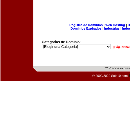
Registro de Dominios
|
Web Hosting
|
D
Dominios Expirados
|
Industrias
|
Indu
Categorías de Dominio:
[Pág. princi
** Precios expre
© 2002/2022 Solo10.com