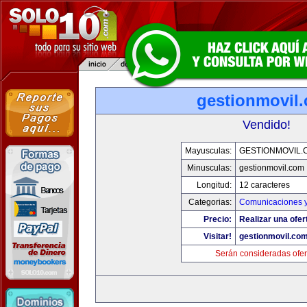
gestionmovil
Vendido!
Mayusculas:
GESTIONMOVIL.
Minusculas:
gestionmovil.com
Longitud:
12 caracteres
Categorias:
Comunicaciones y
Precio:
Realizar una ofer
Visitar!
gestionmovil.co
Serán consideradas ofer