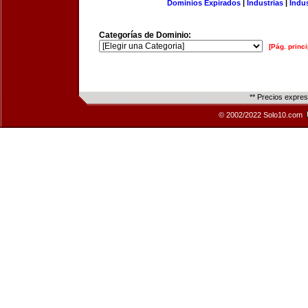
Dominios Expirados
|
Industrias
|
Indu
Categorías de Dominio:
[Pág. princi
** Precios expre
© 2002/2022 Solo10.com