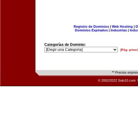
Registro de Dominios
|
Web Hosting
|
D
Dominios Expirados
|
Industrias
|
Indu
Categorías de Dominio:
[Pág. princi
** Precios expre
© 2002/2022 Solo10.com