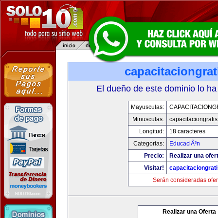
capacitaciongra
El dueño de este dominio lo ha
Mayusculas:
CAPACITACIONG
Minusculas:
capacitaciongrati
Longitud:
18 caracteres
Categorias:
EducaciÃ³n
Precio:
Realizar una ofer
Visitar!
capacitaciongrat
Serán consideradas ofer
Realizar una Oferta