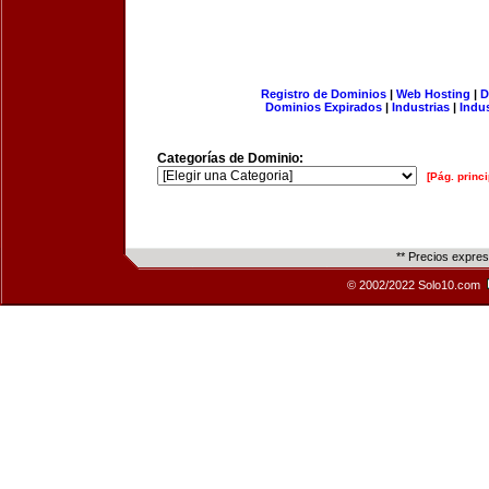
Registro de Dominios
|
Web Hosting
|
D
Dominios Expirados
|
Industrias
|
Indu
Categorías de Dominio:
[Pág. princi
** Precios expre
© 2002/2022 Solo10.com